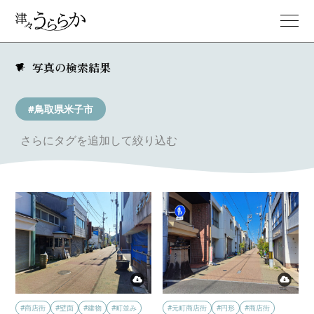
写真の検索結果
#鳥取県米子市
さらにタグを追加して絞り込む
#商店街
#壁面
#建物
#町並み
#元町商店街
#円形
#商店街