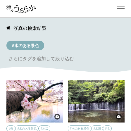
写真の検索結果
#水のある景色
さらにタグを追加して絞り込む
#桜
#水のある景色
#水辺
#水のある景色
#水辺
#滝