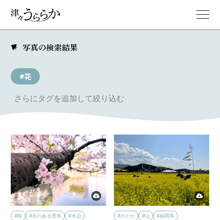
写真の検索結果
#花
さらにタグを追加して絞り込む
#桜
#水のある景色
#水辺
#のどか
#山
#福岡県