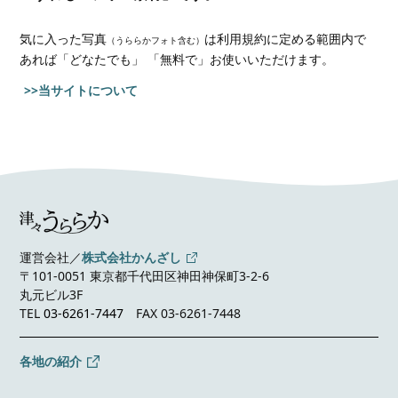
気に入った写真
は利用規約に定める範囲内で
（うららかフォト含む）
あれば
「どなたでも」 「無料で」お使いいただけます。
>>当サイトについて
運営会社／
株式会社かんざし
〒101-0051 東京都千代田区神田神保町3-2-6
丸元ビル3F
TEL
03-6261-7447
FAX 03-6261-7448
各地の紹介