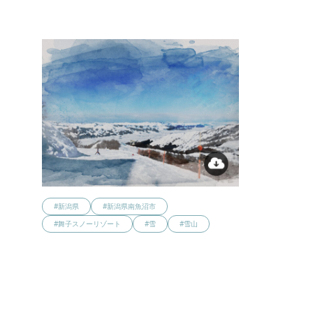
#新潟県
#新潟県南魚沼市
#舞子スノーリゾート
#雪
#雪山