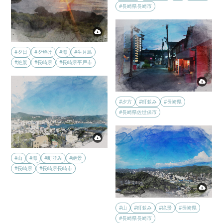
#長崎県長崎市
#夕日
#夕焼け
#海
#生月島
#絶景
#長崎県
#長崎県平戸市
#夕方
#町並み
#長崎県
#長崎県佐世保市
#山
#海
#町並み
#絶景
#長崎県
#長崎県長崎市
#山
#町並み
#絶景
#長崎県
#長崎県長崎市