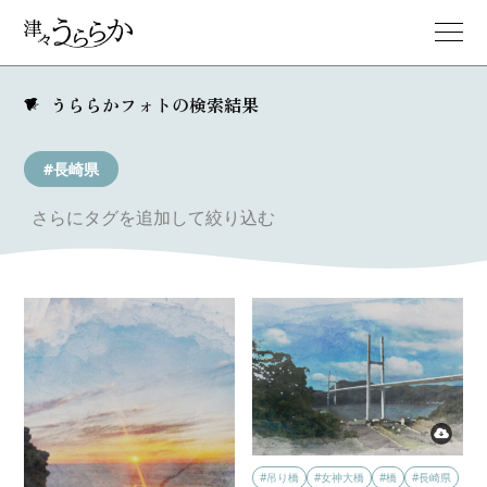
うららかフォトの検索結果
#長崎県
さらにタグを追加して絞り込む
#吊り橋
#女神大橋
#橋
#長崎県