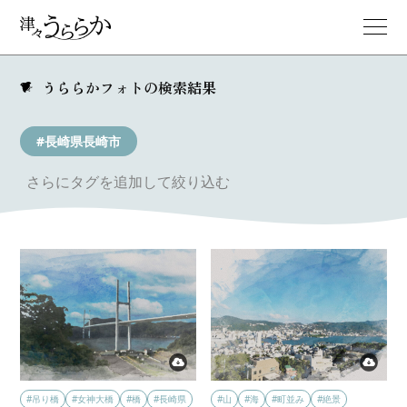
うららかフォトの検索結果
#長崎県長崎市
さらにタグを追加して絞り込む
#吊り橋
#女神大橋
#橋
#長崎県
#山
#海
#町並み
#絶景