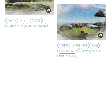
#モダン
#レトロ
#兵庫県
#兵庫県神戸市
#旧ジェームス邸
#兵庫県
#兵庫県神戸市
#快晴
#旧ジェームス邸
#絶景
#自然
#青い空青い海