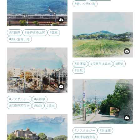
#青い空青い海
#兵庫県
#神戸市垂水区
#電車
#青い空青い海
#兵庫県
#兵庫県淡路市
#田畑
#自然
#ノスタルジー
#兵庫県
#兵庫県西宮市
#線路
#電車
#ノスタルジー
#兵庫県
#兵庫県西宮市