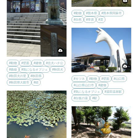
#動物
#熊本県
#熊本県阿蘇市
#自然
#草原
#雲
#動物
#壁面
#建物
#忠犬ハチ公
#曲線
#気になるオブジェ
#秋田犬
#秋田犬の里
#秋田県
#キツネ
#動物
#壁面
#山口県
#秋田県大館市
#錆
#山口県山口市
#建物
#気になるオブジェ
#湯田温泉駅
#白狐の湯
#駅