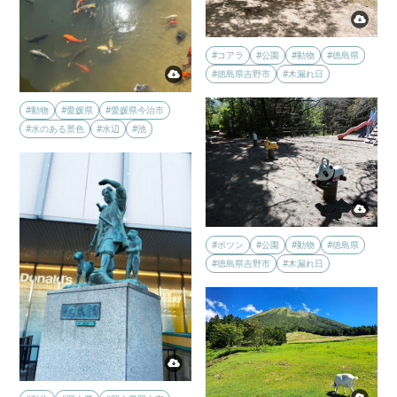
#コアラ
#公園
#動物
#徳島県
#徳島県吉野市
#木漏れ日
#動物
#愛媛県
#愛媛県今治市
#水のある景色
#水辺
#池
#ポツン
#公園
#動物
#徳島県
#徳島県吉野市
#木漏れ日