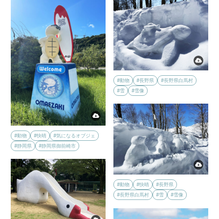
#動物
#長野県
#長野県白馬村
#雪
#雪像
#動物
#快晴
#気になるオブジェ
#静岡県
#静岡県御前崎市
#動物
#快晴
#長野県
#長野県白馬村
#雪
#雪像