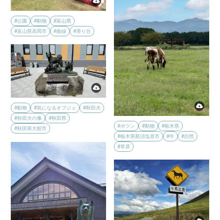
#公園
#動物
#富山県
#富山県高岡市
#曲線
#滑り台
#動物
#気になるオブジェ
#秋田犬
#秋田犬の像
#秋田県
#ポツン
#動物
#栃木県
#秋田県大館市
#栃木県那須塩原市
#牛
#自然
#草原