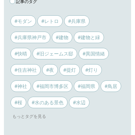
記事のタグ
#モダン
#レトロ
#兵庫県
#兵庫県神戸市
#建物
#建物と緑
#快晴
#旧ジェームス邸
#異国情緒
#住吉神社
#夜
#提灯
#灯り
#神社
#福岡市博多区
#福岡県
#鳥居
#桜
#水のある景色
#水辺