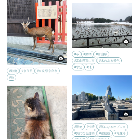
#冬
#動物
#富山県
#富山県富山市
#水のある景色
#水辺
#池
#動物
#奈良県
#奈良県奈良市
#鹿
#動物
#快晴
#気になるオブジェ
#気になる建物
#躍動感
#青森港