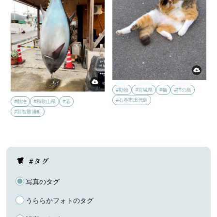
#動物
#宮城県
#猫
#猫の島
#石巻市田代島
#動物
#和歌山県
#港
#那智勝浦町
#タグ
写真のタグ
うららかフォトのタグ