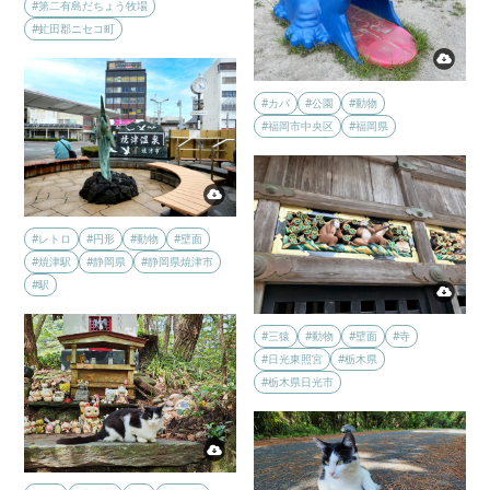
#第二有島だちょう牧場
#虻田郡ニセコ町
#カバ
#公園
#動物
#福岡市中央区
#福岡県
#レトロ
#円形
#動物
#壁面
#焼津駅
#静岡県
#静岡県焼津市
#駅
#三猿
#動物
#壁面
#寺
#日光東照宮
#栃木県
#栃木県日光市