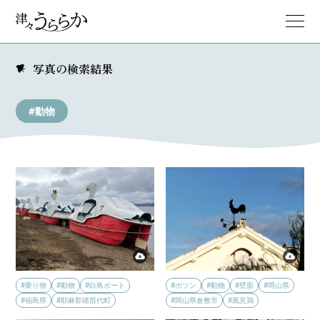
写真の検索結果
#動物
#乗り物
#動物
#白鳥ボート
#ポツン
#動物
#壁面
#岡山県
#福島県
#耶麻郡猪苗代町
#岡山県倉敷市
#風見鶏