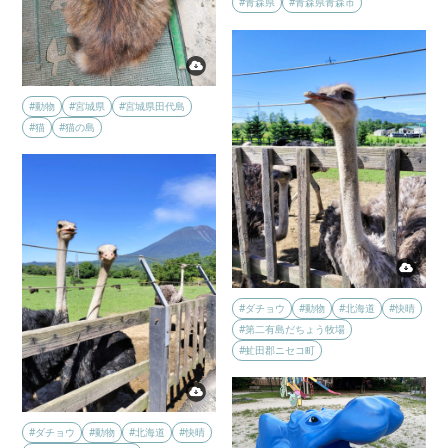
#青森県
#青森県青森市
#動物
#宮城県
#宮城県田代島
#猫
#猫の島
#ダチョウ
#動物
#北海道
#快晴
#第二有島だちょう牧場
#虻田郡ニセコ町
#ダチョウ
#動物
#北海道
#快晴