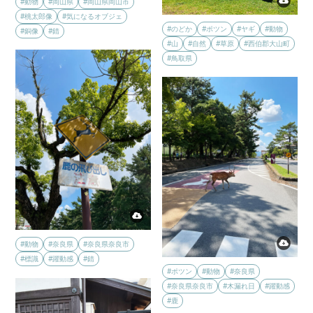
#動物
#岡山県
#岡山県岡山市
#桃太郎像
#気になるオブジェ
#のどか
#ポツン
#ヤギ
#動物
#銅像
#錆
#山
#自然
#草原
#西伯郡大山町
#鳥取県
#動物
#奈良県
#奈良県奈良市
#標識
#躍動感
#錆
#ポツン
#動物
#奈良県
#奈良県奈良市
#木漏れ日
#躍動感
#鹿