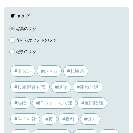
#タグ
写真のタグ
うららかフォトのタグ
記事のタグ
#モダン
#レトロ
#兵庫県
#兵庫県神戸市
#建物
#建物と緑
#快晴
#旧ジェームス邸
#異国情緒
#住吉神社
#夜
#提灯
#灯り