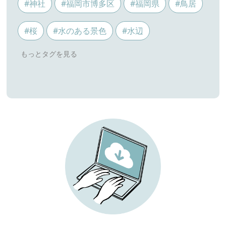
#神社
#福岡市博多区
#福岡県
#鳥居
#桜
#水のある景色
#水辺