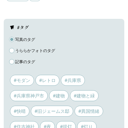
#タグ
写真のタグ
うららかフォトのタグ
記事のタグ
#モダン
#レトロ
#兵庫県
#兵庫県神戸市
#建物
#建物と緑
#快晴
#旧ジェームス邸
#異国情緒
#住吉神社
#夜
#提灯
#灯り