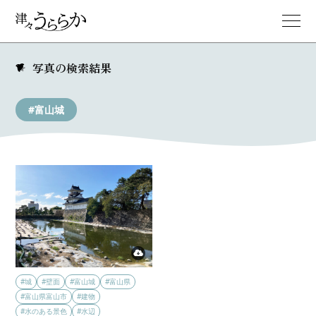
写真の検索結果
#富山城
#城
#壁面
#富山城
#富山県
#富山県富山市
#建物
#水のある景色
#水辺