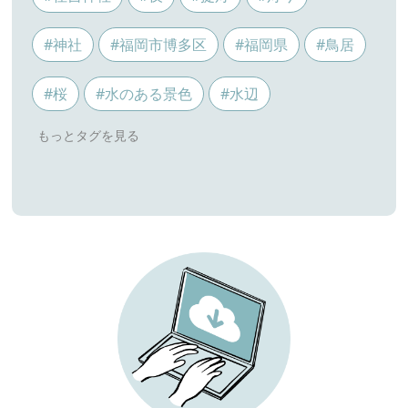
#神社
#福岡市博多区
#福岡県
#鳥居
#桜
#水のある景色
#水辺