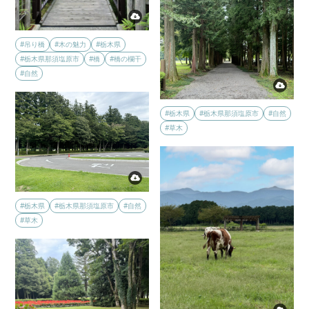
#吊り橋
#木の魅力
#栃木県
#栃木県那須塩原市
#橋
#橋の欄干
#自然
#栃木県
#栃木県那須塩原市
#自然
#草木
#栃木県
#栃木県那須塩原市
#自然
#草木