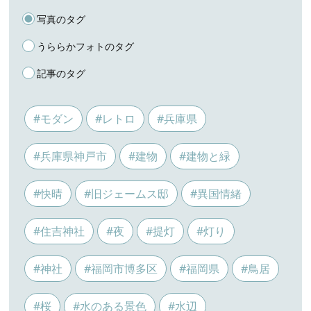
写真のタグ
うららかフォトのタグ
記事のタグ
#モダン
#レトロ
#兵庫県
#兵庫県神戸市
#建物
#建物と緑
#快晴
#旧ジェームス邸
#異国情緒
#住吉神社
#夜
#提灯
#灯り
#神社
#福岡市博多区
#福岡県
#鳥居
#桜
#水のある景色
#水辺