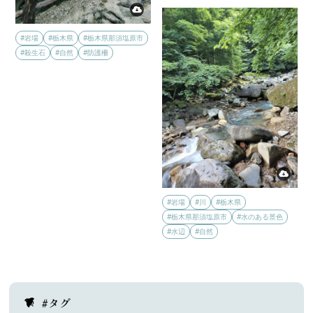
#岩場
#栃木県
#栃木県那須塩原市
#殺生石
#自然
#防護柵
#岩場
#川
#栃木県
#栃木県那須塩原市
#水のある景色
#水辺
#自然
#タグ