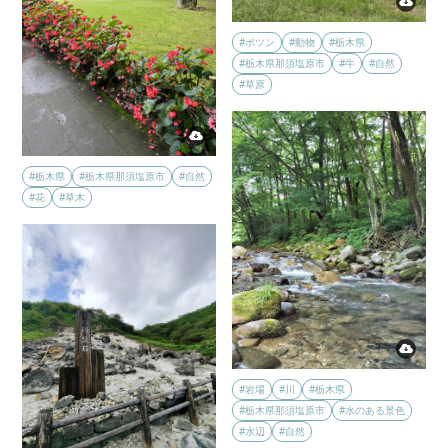
#ポツン
#動物
#栃木県
#栃木県那須塩原市
#牛
#自然
#草原
#栃木県
#栃木県那須塩原市
#自然
#花
#草木
#岩場
#川
#栃木県
#栃木県那須塩原市
#水のある景色
#水辺
#自然