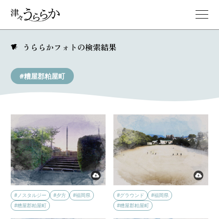
うららかフォトの検索結果
#糟屋郡粕屋町
#ノスタルジー
#夕方
#福岡県
#グラウンド
#福岡県
#糟屋郡粕屋町
#糟屋郡粕屋町