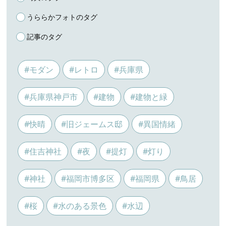
うららかフォトのタグ
記事のタグ
#モダン
#レトロ
#兵庫県
#兵庫県神戸市
#建物
#建物と緑
#快晴
#旧ジェームス邸
#異国情緒
#住吉神社
#夜
#提灯
#灯り
#神社
#福岡市博多区
#福岡県
#鳥居
#桜
#水のある景色
#水辺