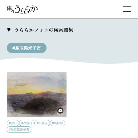
うららかフォトの検索結果
#鳥取県米子市
#夕日
#夕焼け
#街並み
#鳥取県
#鳥取県米子市