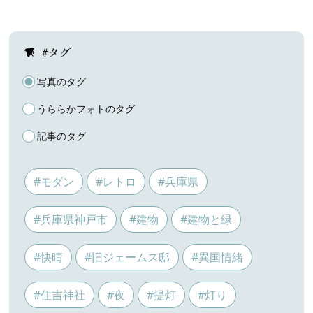
#タグ
写真のタグ
うららかフォトのタグ
記事のタグ
#モダン
#レトロ
#兵庫県
#兵庫県神戸市
#建物
#建物と緑
#快晴
#旧ジェームス邸
#異国情緒
#住吉神社
#夜
#提灯
#灯り