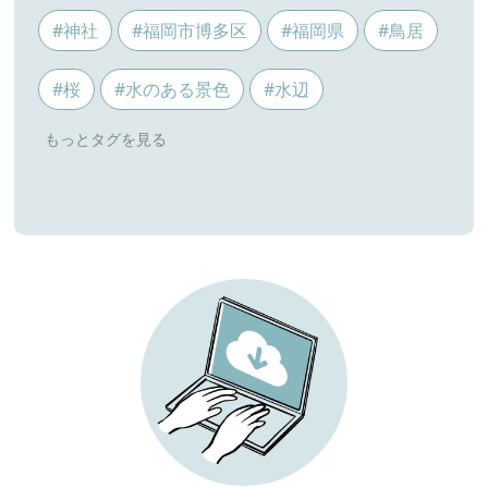
#神社
#福岡市博多区
#福岡県
#鳥居
#桜
#水のある景色
#水辺