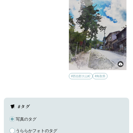
#西伯郡大山町
#鳥取県
#タグ
写真のタグ
うららかフォトのタグ