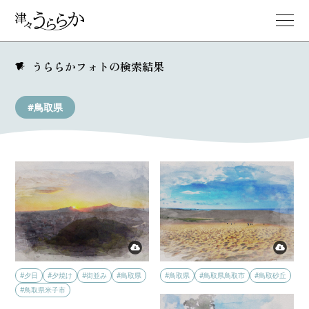
うららかフォトの検索結果
#鳥取県
#夕日
#夕焼け
#街並み
#鳥取県
#鳥取県
#鳥取県鳥取市
#鳥取砂丘
#鳥取県米子市