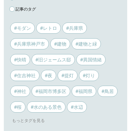
記事のタグ
#モダン
#レトロ
#兵庫県
#兵庫県神戸市
#建物
#建物と緑
#快晴
#旧ジェームス邸
#異国情緒
#住吉神社
#夜
#提灯
#灯り
#神社
#福岡市博多区
#福岡県
#鳥居
#桜
#水のある景色
#水辺