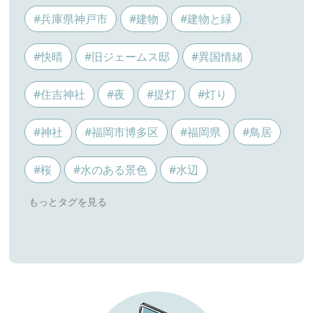
#兵庫県神戸市
#建物
#建物と緑
#快晴
#旧ジェームス邸
#異国情緒
#住吉神社
#夜
#提灯
#灯り
#神社
#福岡市博多区
#福岡県
#鳥居
#桜
#水のある景色
#水辺