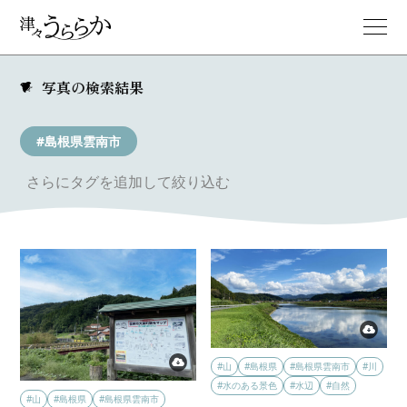
写真の検索結果
#島根県雲南市
さらにタグを追加して絞り込む
#山
#島根県
#島根県雲南市
#川
#水のある景色
#水辺
#自然
#山
#島根県
#島根県雲南市