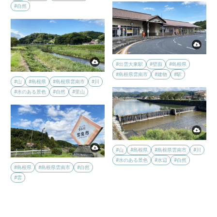
#自然
#出雲大東駅
#壁面
#島根県
#島根県雲南市
#建物
#駅
#山
#島根県
#島根県雲南市
#川
#水のある景色
#自然
#里山
#山
#島根県
#島根県雲南市
#川
#水のある景色
#水辺
#自然
#島根県
#島根県雲南市
#自然
#雲