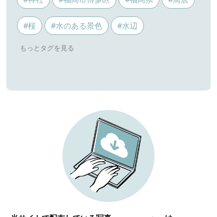
#桜
#水のある景色
#水辺