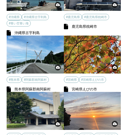
#沖縄県
#沖縄県古宇利島
#鹿児島県
#鹿児島県枕崎市
#青い空青い海
鹿児島県枕崎市
沖縄県古宇利島
#熊本県
#阿蘇郡南阿蘇村
#宮崎県
#宮崎県えびの市
熊本県阿蘇郡南阿蘇村
宮崎県えびの市