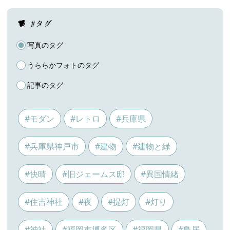
#タグ
写真のタグ
うららかフォトのタグ
記事のタグ
#モダン
#レトロ
#兵庫県
#兵庫県神戸市
#建物
#建物と緑
#快晴
#旧ジェームス邸
#異国情緒
#住吉神社
#夜
#提灯
#灯り
#神社
#福岡市博多区
#福岡県
#鳥居