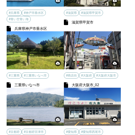
#兵庫県
#神戸市垂水区
#滋賀県
#滋賀県甲賀市
#青い空青い海
滋賀県甲賀市
兵庫県神戸市垂水区
#三重県
#三重県いなべ市
#商店街
#大阪府
#大阪府大阪市
三重県いなべ市
大阪府大阪市_02
#京都府
#京都府宮津市
#愛知県
#愛知県西尾市