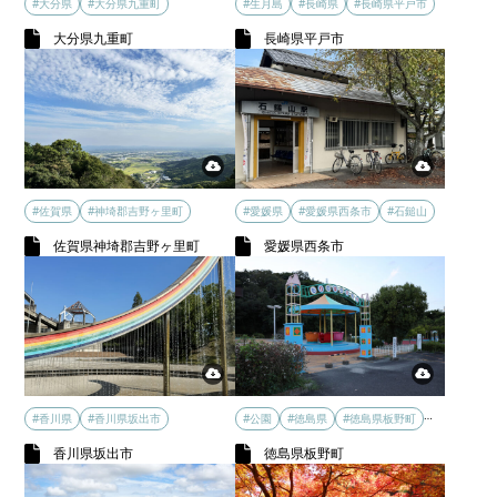
#大分県
#大分県九重町
#生月島
#長崎県
#長崎県平戸市
大分県九重町
長崎県平戸市
#佐賀県
#神埼郡吉野ヶ里町
#愛媛県
#愛媛県西条市
#石鎚山
佐賀県神埼郡吉野ヶ里町
愛媛県西条市
…
#香川県
#香川県坂出市
#公園
#徳島県
#徳島県板野町
香川県坂出市
徳島県板野町