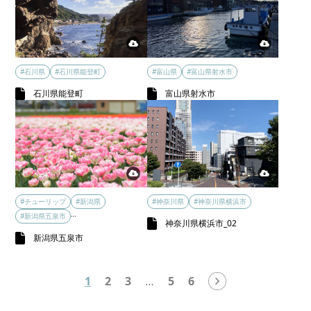
#石川県
#石川県能登町
#富山県
#富山県射水市
石川県能登町
富山県射水市
#チューリップ
#新潟県
#神奈川県
#神奈川県横浜市
…
#新潟県五泉市
神奈川県横浜市_02
新潟県五泉市
1
2
3
…
5
6