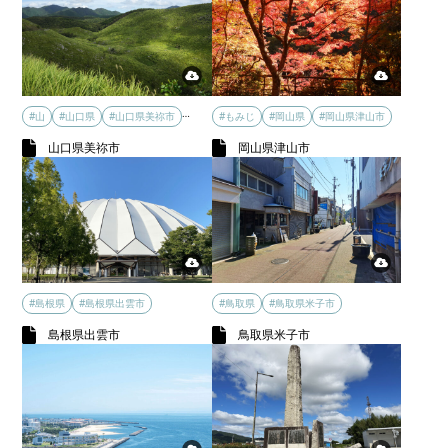
…
#山
#山口県
#山口県美祢市
#もみじ
#岡山県
#岡山県津山市
山口県美祢市
岡山県津山市
#島根県
#島根県出雲市
#鳥取県
#鳥取県米子市
島根県出雲市
鳥取県米子市