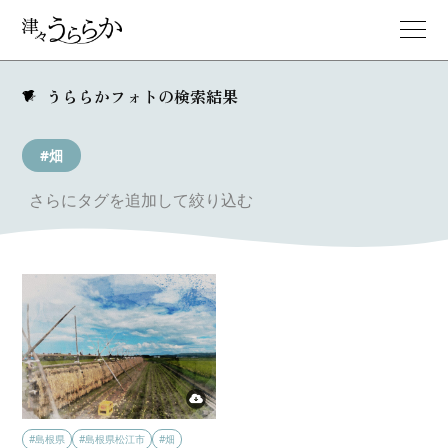
うららかフォトの検索結果
#畑
さらにタグを追加して絞り込む
#島根県
#島根県松江市
#畑