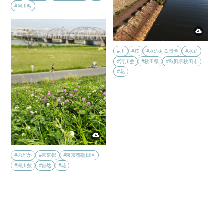
#河川敷
#川
#桜
#水のある景色
#水辺
#河川敷
#秋田県
#秋田県秋田市
#花
#のどか
#東京都
#東京都墨田区
#河川敷
#自然
#花