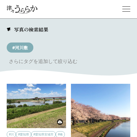
写真の検索結果
#河川敷
さらにタグを追加して絞り込む
#川
#愛知県
#愛知県安城市
#橋