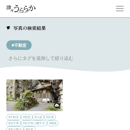
写真の検索結果
#不動堂
さらにタグを追加して絞り込む
#不動堂
#壁面
#山道
#岩場
#岩手県
#岩手県八幡平市
#建物
#木の魅力
#自然