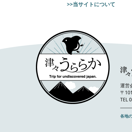
>>当サイトについて
運営
〒10
TEL
0
各地