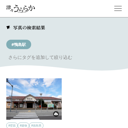
写真の検索結果
#鴨島駅
さらにタグを追加して絞り込む
#壁面
#建物
#徳島県