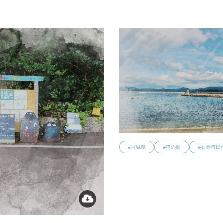
#宮城県
#猫の島
#石巻市田