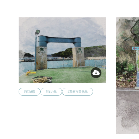
#宮城県
#猫の島
#石巻市田代島