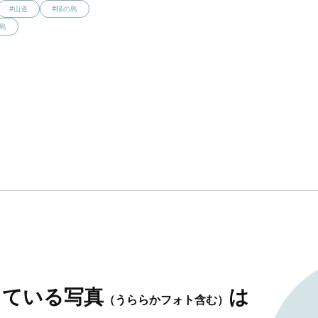
#山道
#猫の島
島
している写真
は
（うららかフォト含む）