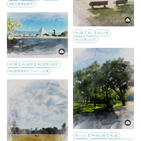
#鹿児島県枕崎市
#公園
#山
#山口県
#山口県山口市
#公園
#山梨県
#山梨県山梨市
#山梨県笛吹川フルーツ公園
#のどか
#中島公園
#公園