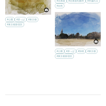
#北海道
#北海道札幌市
#木漏れ日
#自然
#公園
#原っぱ
#東京都
#東京都新宿区
#公園
#原っぱ
#快晴
#東京都
#東京都新宿区