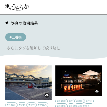
写真の検索結果
#五番街
さらにタグを追加して絞り込む
#五番街
#夜
#建物
#灯り
#五番街
#壁面
#夕方
#夕暮れ
#長崎県
#長崎県佐世保市