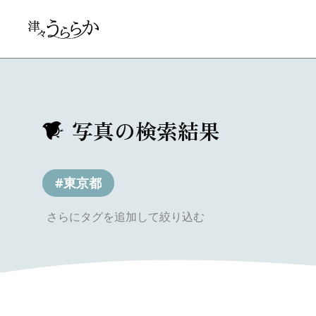
写真の検索結果
#東京都
さらにタグを追加して絞り込む