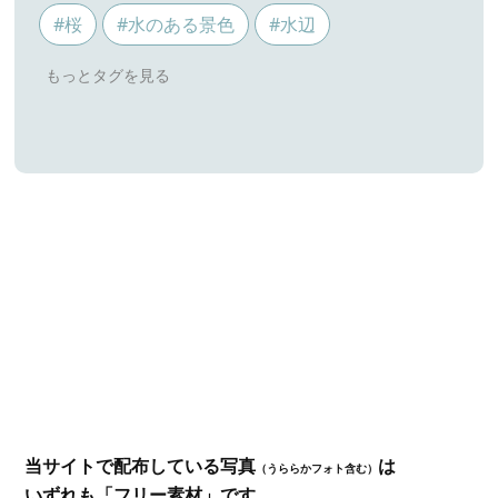
#桜
#水のある景色
#水辺
当サイトで配布している写真
は
（うららかフォト含む）
いずれも「フリー素材」です。