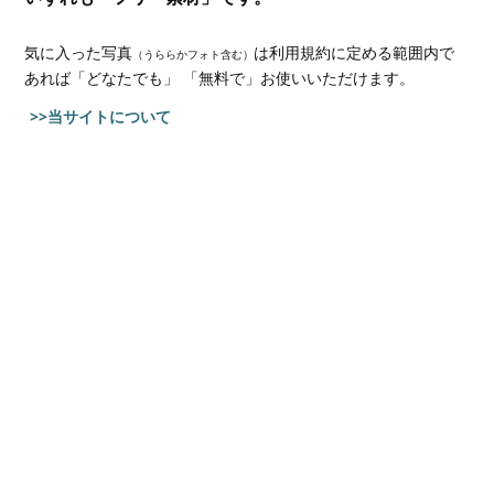
気に入った写真
は利用規約に定める範囲内で
（うららかフォト含む）
あれば
「どなたでも」 「無料で」お使いいただけます。
>>当サイトについて