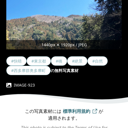
1440px ✕ 1920px / JPEG
#快晴
#東京都
#橋
#絶景
#自然
#西多摩群奥多摩町
の無料写真素材
IMAGE-923
この写真素材には
標準利用規約
が
適用されます。
This photo is subject to the Terms of Use for