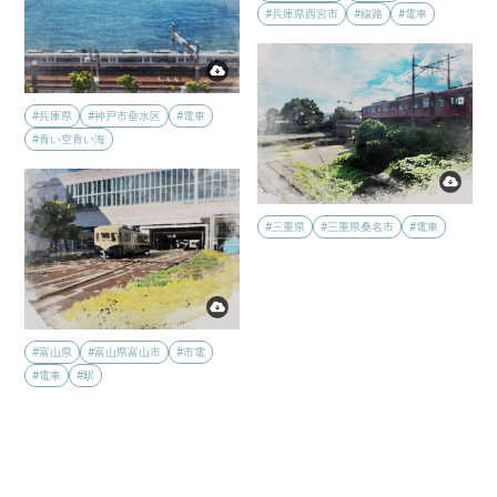
#兵庫県西宮市
#線路
#電車
#兵庫県
#神戸市垂水区
#電車
#青い空青い海
#三重県
#三重県桑名市
#電車
#富山県
#富山県富山市
#市電
#電車
#駅