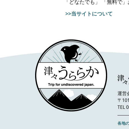
「どなたでも」 「無料で
>>当サイトについて
運営
〒10
TEL
0
各地