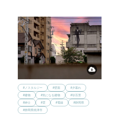
#ノスタルジー
#壁面
#夕暮れ
#建物
#気になる建物
#珍百景
#紳士
#雲
#電線
#静岡県
#静岡県焼津市