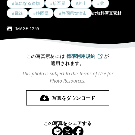
#気になる建物
#珍百景
#紳士
#雲
#電線
#静岡県
#静岡県焼津市
の無料写真素材
IMAGE-1255
この写真素材には
標準利用規約
が
適用されます。
This photo is subject to the Terms of Use for
Photo Resources.
写真をダウンロード
この写真をシェアする