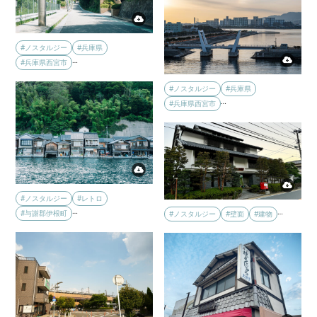
#ノスタルジー
#兵庫県
…
#兵庫県西宮市
#ノスタルジー
#兵庫県
…
#兵庫県西宮市
#ノスタルジー
#レトロ
…
…
#与謝郡伊根町
#ノスタルジー
#壁面
#建物