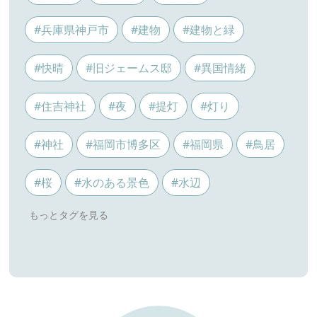
#兵庫県神戸市
#建物
#建物と緑
#快晴
#旧ジェームス邸
#異国情緒
#住吉神社
#夜
#提灯
#灯り
#神社
#福岡市博多区
#福岡県
#鳥居
#桜
#水のある景色
#水辺