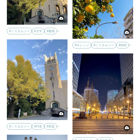
…
#ノスタルジー
#大学
#建物
…
#オレンジ
#ノスタルジー
#快晴
…
#ノスタルジー
#円形
#壁面