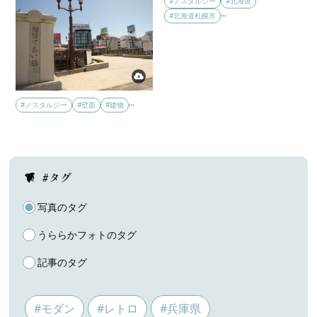
#ノスタルジー
#北海道
…
#北海道札幌市
…
#ノスタルジー
#壁面
#建物
#タグ
写真のタグ
うららかフォトのタグ
記事のタグ
#モダン
#レトロ
#兵庫県