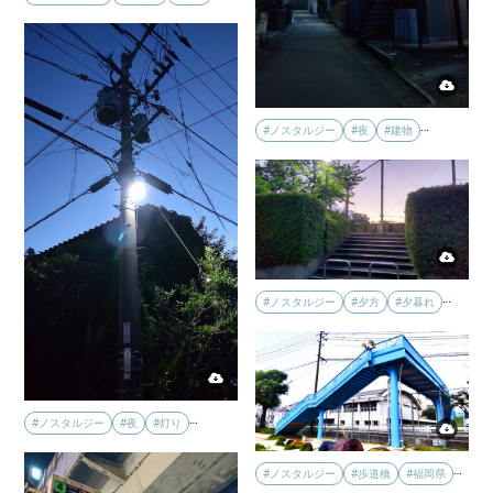
…
#ノスタルジー
#夜
#建物
…
#ノスタルジー
#夕方
#夕暮れ
…
#ノスタルジー
#夜
#灯り
…
#ノスタルジー
#歩道橋
#福岡県