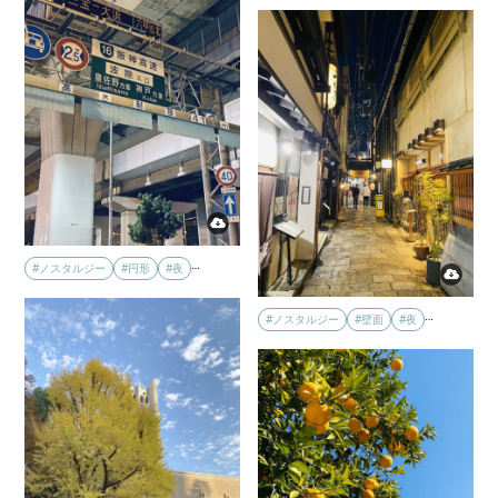
…
#ノスタルジー
#円形
#夜
…
#ノスタルジー
#壁面
#夜