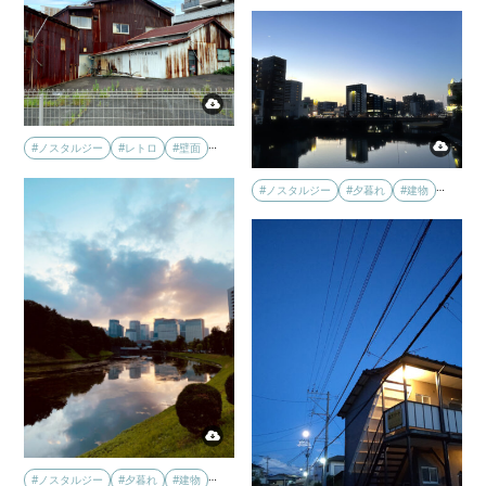
…
#ノスタルジー
#レトロ
#壁面
…
#ノスタルジー
#夕暮れ
#建物
…
#ノスタルジー
#夕暮れ
#建物