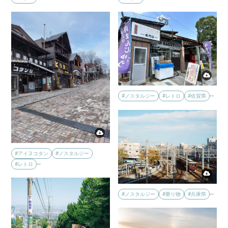
…
#ノスタルジー
#レトロ
#佐賀県
#アイヌコタン
#ノスタルジー
…
#レトロ
…
#ノスタルジー
#乗り物
#兵庫県