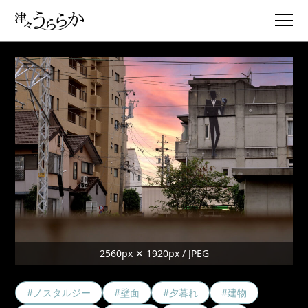
2560px ✕ 1920px / JPEG
#ノスタルジー
#壁面
#夕暮れ
#建物