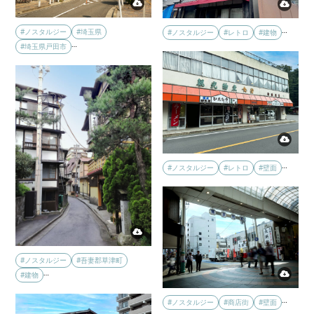
…
#ノスタルジー
#埼玉県
#ノスタルジー
#レトロ
#建物
…
#埼玉県戸田市
…
#ノスタルジー
#レトロ
#壁面
#ノスタルジー
#吾妻郡草津町
…
#建物
…
#ノスタルジー
#商店街
#壁面