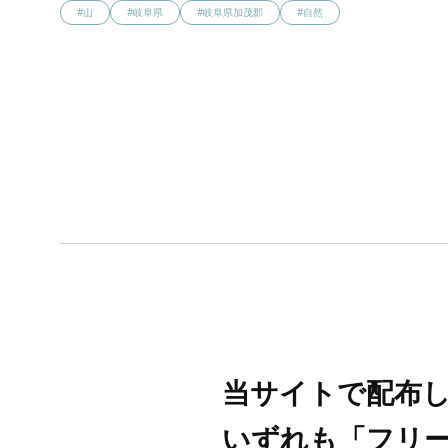
#山
#岐阜県
#岐阜県加茂郡
#自然
当サイトで配布
いずれも「フリ