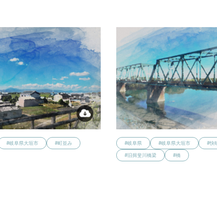
#岐阜県大垣市
#町並み
#岐阜県
#岐阜県大垣市
#快
#旧揖斐川橋梁
#橋