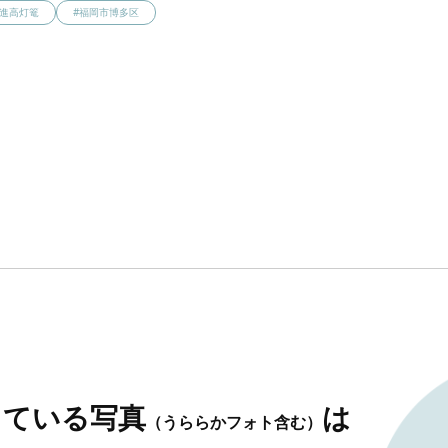
寄進高灯篭
#福岡市博多区
している写真
は
（うららかフォト含む）