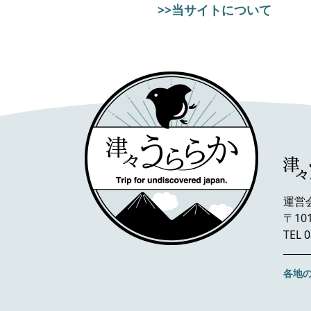
>>当サイトについて
運営
〒10
TEL
0
各地