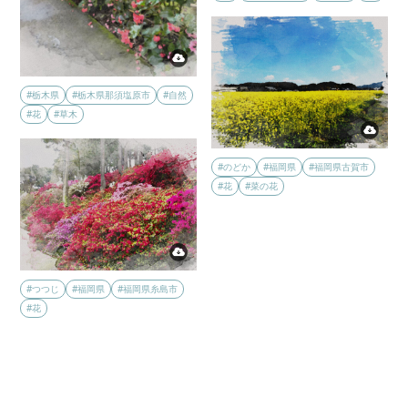
#栃木県
#栃木県那須塩原市
#自然
#花
#草木
#のどか
#福岡県
#福岡県古賀市
#花
#菜の花
#つつじ
#福岡県
#福岡県糸島市
#花