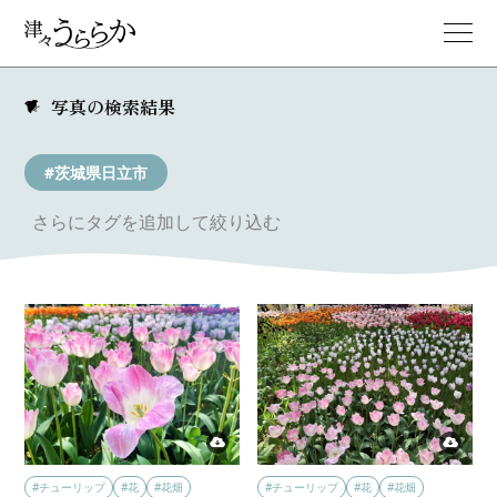
写真の検索結果
#茨城県日立市
さらにタグを追加して絞り込む
#チューリップ
#花
#花畑
#チューリップ
#花
#花畑