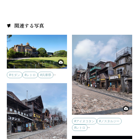
関連する写真
…
#モダン
#レトロ
#兵庫県
#アイヌコタン
#ノスタルジー
…
#レトロ