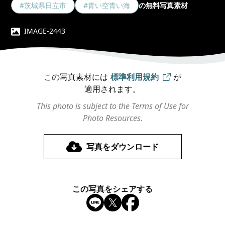
#茨城県日立市
#青い空青い海
の無料写真素材
IMAGE-2443
この写真素材には
標準利用規約
が
適用されます。
This photo is subject to the Terms of Use for
Photo Resources.
写真をダウンロード
この写真をシェアする