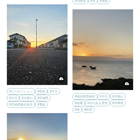
#沖縄県
#雲
#電線
#ローポジション
#壁面
#夕方
#国頭郡恩納村
#夕日
#夕暮れ
#夕日
#夕暮れ
#宮城県
#楽園
#水のある景色
#沖縄県
#宮城県東松島市
#電線
#海
#絶景