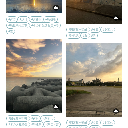
#夕方
#夕日
#夕暮れ
#島根県
#島根県松江市
#水のある景色
#海
#国頭郡本部町
#夕日
#夕暮れ
#雲
#沖縄県
#海
#雲
#国頭郡本部町
#夕日
#夕暮れ
#国頭郡本部町
#夕日
#夕暮れ
#水のある景色
#沖縄県
#海
#雲