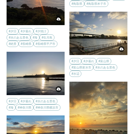
#鳥取県
#鳥取県米子市
#夕日
#夕暮れ
#夕焼け
#水のある景色
#海
#生月島
#絶景
#長崎県
#長崎県平戸市
#夕日
#夕暮れ
#富山県
#富山県射水市
#水のある景色
#水辺
#夕日
#夕暮れ
#水のある景色
#海
#神奈川県
#神奈川県横浜市