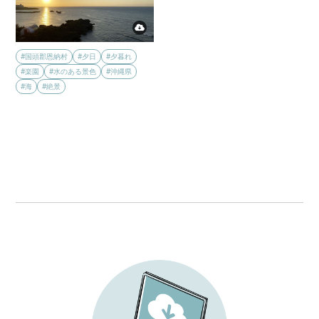
#国頭郡恩納村
#夕日
#夕暮れ
#楽園
#水のある景色
#沖縄県
#海
#絶景