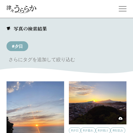
写真の検索結果
#夕日
さらにタグを追加して絞り込む
#夕日
#夕暮れ
#夕焼け
#街並み