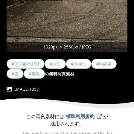
1920px ✕ 2560px / JPEG
#国頭郡本部町
#夕日
#夕暮れ
#沖縄県
#雲
#電線
の無料写真素材
IMAGE-1957
この写真素材には
標準利用規約
が
適用されます。
This photo is subject to the Terms of Use for