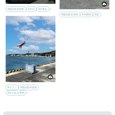
…
#国頭郡本部町
#夕日
#夕暮れ
#国頭郡本部町
#沖縄県
#港
#ポツン
#国頭郡本部町
…
#水のある景色