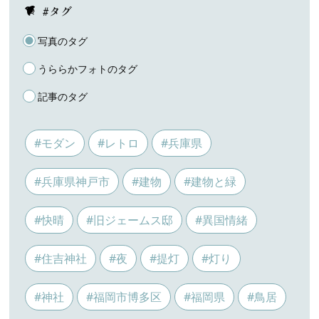
#タグ
写真のタグ
うららかフォトのタグ
記事のタグ
#モダン
#レトロ
#兵庫県
#兵庫県神戸市
#建物
#建物と緑
#快晴
#旧ジェームス邸
#異国情緒
#住吉神社
#夜
#提灯
#灯り
#神社
#福岡市博多区
#福岡県
#鳥居