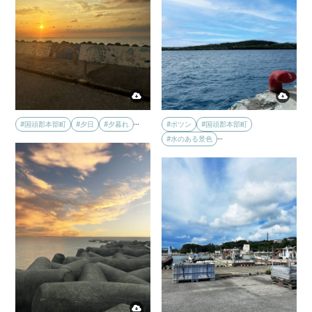
…
#国頭郡本部町
#夕日
#夕暮れ
#ポツン
#国頭郡本部町
…
#水のある景色