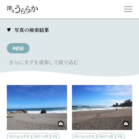
写真の検索結果
#砂浜
さらにタグを追加して絞り込む
#水のある景色
#波打ち際
#海
#水のある景色
#波打ち際
#海