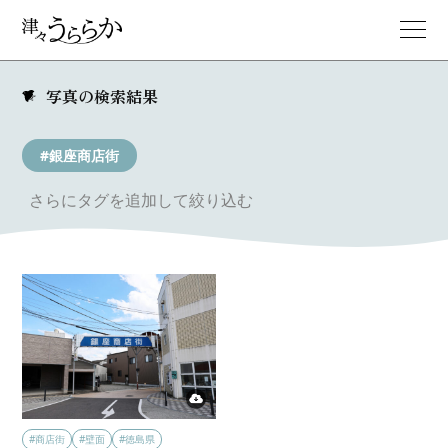
写真の検索結果
#銀座商店街
さらにタグを追加して絞り込む
#商店街
#壁面
#徳島県