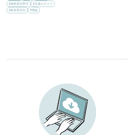
#徳島県吉野市
#言葉のチカラ
#銀座商店街
#電線