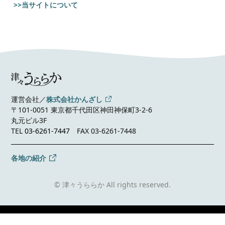
>>当サイトについて
運営会社／
株式会社かんざし
〒101-0051 東京都千代田区神田神保町3-2-6
丸元ビル3F
TEL
03-6261-7447
FAX 03-6261-7448
各地の紹介
© 津々うららか All rights reserved.