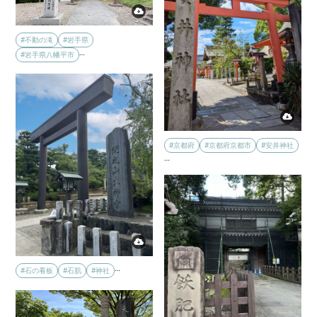
#不動の滝
#岩手県
…
#岩手県八幡平市
#京都府
#京都府京都市
#安井神社
…
…
#石の看板
#石肌
#神社