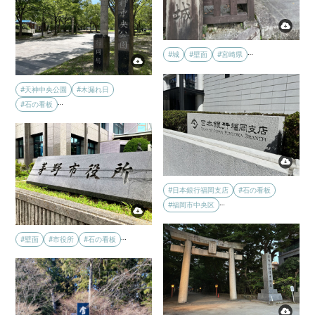
…
#城
#壁面
#宮崎県
#天神中央公園
#木漏れ日
…
#石の看板
#日本銀行福岡支店
#石の看板
…
#福岡市中央区
…
#壁面
#市役所
#石の看板