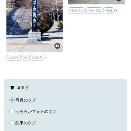
…
#住吉神社
#石の看板
#神社
…
#太龍寺
#寺
#徳島県
#タグ
写真のタグ
うららかフォトのタグ
記事のタグ