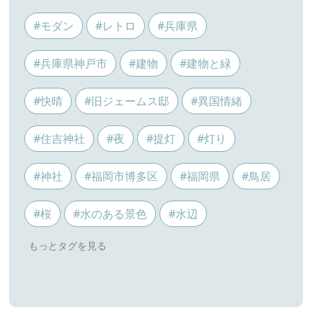
#モダン
#レトロ
#兵庫県
#兵庫県神戸市
#建物
#建物と緑
#快晴
#旧ジェームス邸
#異国情緒
#住吉神社
#夜
#提灯
#灯り
#神社
#福岡市博多区
#福岡県
#鳥居
#桜
#水のある景色
#水辺