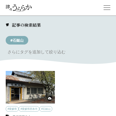
記事の検索結果
#石鎚山
さらにタグを追加して絞り込む
#愛媛県
#愛媛県西条市
#石鎚山