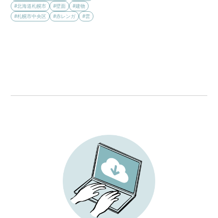
#北海道札幌市
#壁面
#建物
#札幌市中央区
#赤レンガ
#雲