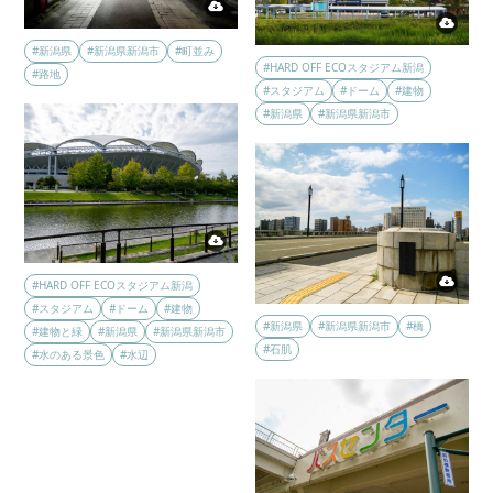
#新潟県
#新潟県新潟市
#町並み
#HARD OFF ECOスタジアム新潟
#路地
#スタジアム
#ドーム
#建物
#新潟県
#新潟県新潟市
#HARD OFF ECOスタジアム新潟
#スタジアム
#ドーム
#建物
#新潟県
#新潟県新潟市
#橋
#建物と緑
#新潟県
#新潟県新潟市
#石肌
#水のある景色
#水辺