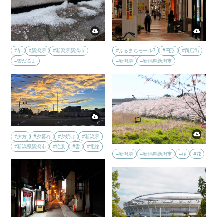
#冬
#新潟県
#新潟県新潟市
#ふるまちモール7
#円形
#商店街
#雪だるま
#新潟県
#新潟県新潟市
#夕方
#夕暮れ
#夕焼け
#新潟県
#新潟県新潟市
#絶景
#雲
#電線
#新潟県
#新潟県新潟市
#桜
#花