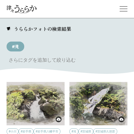
うららかフォトの検索結果
#滝
さらにタグを追加して絞り込む
#小川
#岩手県
#岩手県八幡平市
#滝
#茨城県
#茨城県久慈郡