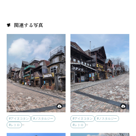
関連する写真
#アイヌコタン
#ノスタルジー
#アイヌコタン
#ノスタルジー
…
…
#レトロ
#レトロ