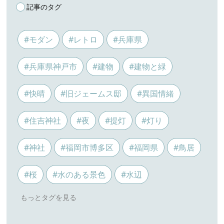
記事のタグ
#モダン
#レトロ
#兵庫県
#兵庫県神戸市
#建物
#建物と緑
#快晴
#旧ジェームス邸
#異国情緒
#住吉神社
#夜
#提灯
#灯り
#神社
#福岡市博多区
#福岡県
#鳥居
#桜
#水のある景色
#水辺