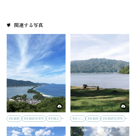
関連する写真
…
…
#京都府
#京都府宮津市
#天橋立
#ポツン
#京都府
#京都府宮津市