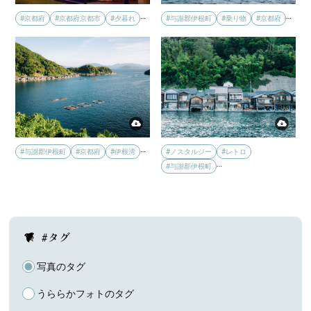
…
…
#京都府
#京都府京都市
#夕暮れ
#与謝郡伊根町
#乗り物
#京都府
…
#与謝郡伊根町
#京都府
#伊根湾
#ノスタルジー
#レトロ
…
#与謝郡伊根町
#タグ
写真のタグ
うららかフォトのタグ