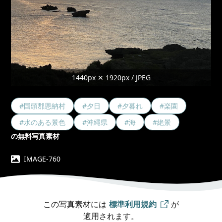
1440px ✕ 1920px / JPEG
#国頭郡恩納村
#夕日
#夕暮れ
#楽園
#水のある景色
#沖縄県
#海
#絶景
の無料写真素材
IMAGE-760
この写真素材には
標準利用規約
が
適用されます。