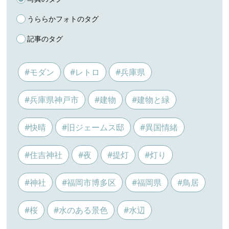
うららかフォトのタグ
記事のタグ
#モダン
#レトロ
#兵庫県
#兵庫県神戸市
#建物
#建物と緑
#快晴
#旧ジェームス邸
#異国情緒
#住吉神社
#夜
#提灯
#灯り
#神社
#福岡市博多区
#福岡県
#鳥居
#桜
#水のある景色
#水辺