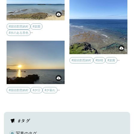
#国頭郡恩納村
#楽園
…
#水のある景色
…
#国頭郡恩納村
#快晴
#楽園
…
#国頭郡恩納村
#夕日
#夕暮れ
#タグ
写真のタグ