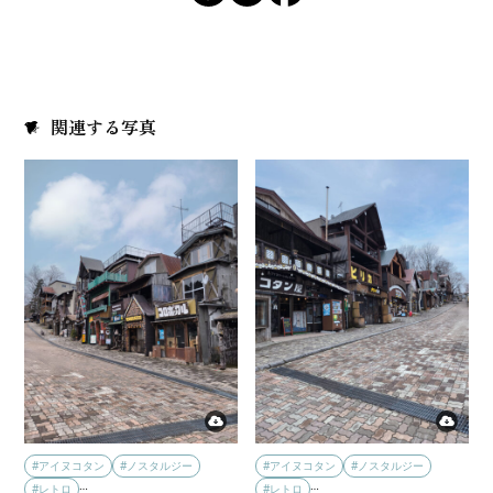
関連する写真
#アイヌコタン
#ノスタルジー
#アイヌコタン
#ノスタルジー
…
…
#レトロ
#レトロ